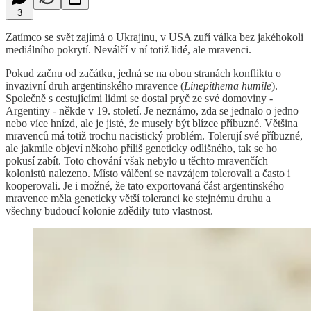
3
Zatímco se svět zajímá o Ukrajinu, v USA zuří válka bez jakéhokoli
mediálního pokrytí. Neválčí v ní totiž lidé, ale mravenci.
Pokud začnu od začátku, jedná se na obou stranách konfliktu o
invazivní druh argentinského mravence (
Linepithema humile
).
Společně s cestujícími lidmi se dostal pryč ze své domoviny -
Argentiny - někde v 19. století. Je neznámo, zda se jednalo o jedno
nebo více hnízd, ale je jisté, že musely být blízce příbuzné. Většina
mravenců má totiž trochu nacistický problém. Tolerují své příbuzné,
ale jakmile objeví někoho příliš geneticky odlišného, tak se ho
pokusí zabít. Toto chování však nebylo u těchto mravenčích
kolonistů nalezeno. Místo válčení se navzájem tolerovali a často i
kooperovali. Je i možné, že tato exportovaná část argentinského
mravence měla geneticky větší toleranci ke stejnému druhu a
všechny budoucí kolonie zdědily tuto vlastnost.