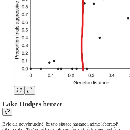
Lake Hodges hereze
Bylo ale nevyhnutelné, že tato situace nastane i mimo laboratoř.
Okolo roku 2007 si vědci všimli kupiček mrtvých argentinských