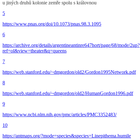
u jiných druhů kolonie zemře spolu s královnou
5
https://www.pnas.org/doi/10.1073/pnas.98.3.1095
6
https://archive.org/details/argentineantinre647hort/page/68/mode/2up?
ref=ol&view=theater&q=queens
7
https://web.stanford.edu/~dmgordon/old2/Gordon1995Network.pdf
8
https://web.stanford.edu/~dmgordon/old2/HumanGordon1996.pdf
9
https://www.ncbi.nlm.nih.gov/pmc/articles/PMC3352483/
10
https://antmaps.org/?mode=species&species=Linepithema.humile