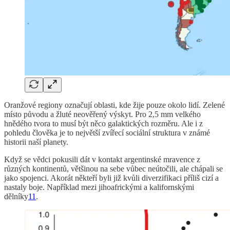
Oranžové regiony označují oblasti, kde žije pouze okolo lidí. Zelené
místo původu a žluté neověřený výskyt. Pro 2,5 mm velkého
hnědého tvora to musí být něco galaktických rozměru. Ale i z
pohledu člověka je to největší zvířecí sociální struktura v známé
historii naší planety.
Když se vědci pokusili dát v kontakt argentinské mravence z
různých kontinentů, většinou na sebe vůbec neútočili, ale chápali se
jako spojenci. Akorát někteří byli již kvůli diverzifikaci příliš cizí a
nastaly boje. Například mezi jihoafrickými a kalifornskými
dělníky
11
.