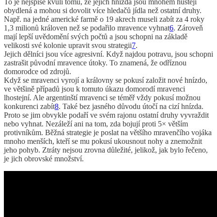
To je nejspíše kvůli tomu, že jejich hnízda jsou mnohem hustěji
obydlená a mohou si dovolit více hledačů jídla než ostatní druhy.
Např. na jedné americké farmě o 19 akrech museli zabít za 4 roky
1,3 milionů královen než se podařilo mravence vyhnat
6
. Zároveň
mají lepší uvědomění svých počtů a jsou schopni na základě
velikosti své kolonie upravit svou strategii
7
.
Jejich dělníci jsou více agresivní. Když najdou potravu, jsou schopni
zastrašit původní mravence útoky. To znamená, že odříznou
domorodce od zdrojů.
Když se mravenci vyrojí a královny se pokusí založit nové hnízdo,
ve většině případů jsou k tomuto úkazu domorodí mravenci
lhostejní. Ale argentinští mravenci se téměř vždy pokusí možnou
konkurenci zabít
8
. Také bez jasného důvodu útočí na cizí hnízda.
Proto se jim obvykle podaří ve svém rajonu ostatní druhy vyvraždit
nebo vyhnat. Nezáleží ani na tom, zda bojují proti 5× větším
protivníkům. Běžná strategie je poslat na většího mravenčího vojáka
mnoho menších, kteří se mu pokusí ukousnout nohy a znemožnit
jeho pohyb. Ztráty nejsou zrovna důležité, jelikož, jak bylo řečeno,
je jich obrovské množství.