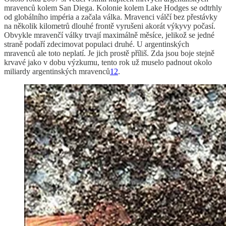
mravenců kolem San Diega. Kolonie kolem Lake Hodges se odtrhly
od globálního impéria a začala válka. Mravenci válčí bez přestávky
na několik kilometrů dlouhé frontě vyrušeni akorát výkyvy počasí.
Obvykle mravenčí války trvají maximálně měsíce, jelikož se jedné
straně podaří zdecimovat populaci druhé. U argentinských
mravenců ale toto neplatí. Je jich prostě příliš. Zda jsou boje stejně
krvavé jako v dobu výzkumu, tento rok už muselo padnout okolo
miliardy argentinských mravenců
12
.