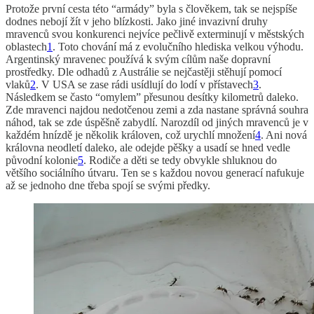
Protože první cesta této “armády” byla s člověkem, tak se nejspíše
dodnes nebojí žít v jeho blízkosti. Jako jiné invazivní druhy
mravenců svou konkurenci nejvíce pečlivě exterminují v městských
oblastech
1
. Toto chování má z evolučního hlediska velkou výhodu.
Argentinský mravenec používá k svým cílům naše dopravní
prostředky. Dle odhadů z Austrálie se nejčastěji stěhují pomocí
vlaků
2
. V USA se zase rádi usídlují do lodí v přístavech
3
.
Následkem se často “omylem” přesunou desítky kilometrů daleko.
Zde mravenci najdou nedotčenou zemi a zda nastane správná souhra
náhod, tak se zde úspěšně zabydlí. Narozdíl od jiných mravenců je v
každém hnízdě je několik královen, což urychlí množení
4
. Ani nová
královna neodletí daleko, ale odejde pěšky a usadí se hned vedle
původní kolonie
5
. Rodiče a děti se tedy obvykle shluknou do
většího sociálního útvaru. Ten se s každou novou generací nafukuje
až se jednoho dne třeba spojí se svými předky.