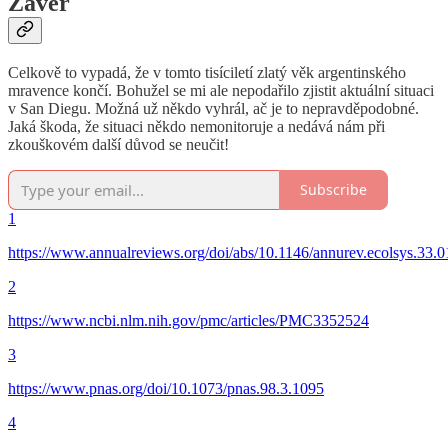
Závěr
Celkově to vypadá, že v tomto tisíciletí zlatý věk argentinského
mravence končí. Bohužel se mi ale nepodařilo zjistit aktuální situaci
v San Diegu. Možná už někdo vyhrál, ač je to nepravděpodobné.
Jaká škoda, že situaci někdo nemonitoruje a nedává nám při
zkouškovém další důvod se neučit!
Subscribe
1
https://www.annualreviews.org/doi/abs/10.1146/annurev.ecolsys.33
2
https://www.ncbi.nlm.nih.gov/pmc/articles/PMC3352524
3
https://www.pnas.org/doi/10.1073/pnas.98.3.1095
4