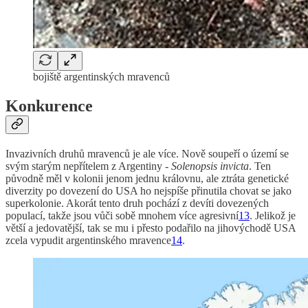
bojiště argentinských mravenců
Konkurence
Invazivních druhů mravenců je ale více. Nově soupeří o území se
svým starým nepřítelem z Argentiny -
Solenopsis invicta
. Ten
původně měl v kolonii jenom jednu královnu, ale ztráta genetické
diverzity po dovezení do USA ho nejspíše přinutila chovat se jako
superkolonie. Akorát tento druh pochází z devíti dovezených
populací, takže jsou vůči sobě mnohem více agresivní
13
. Jelikož je
větší a jedovatější, tak se mu i přesto podařilo na jihovýchodě USA
zcela vypudit argentinského mravence
14
.