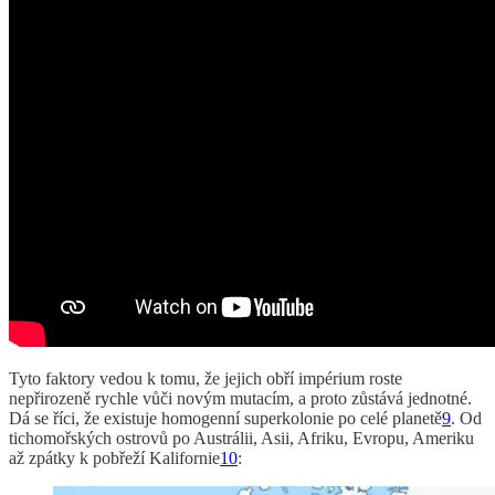
Tyto faktory vedou k tomu, že jejich obří impérium roste
nepřirozeně rychle vůči novým mutacím, a proto zůstává jednotné.
Dá se říci, že existuje homogenní superkolonie po celé planetě
9
. Od
tichomořských ostrovů po Austrálii, Asii, Afriku, Evropu, Ameriku
až zpátky k pobřeží Kalifornie
10
: