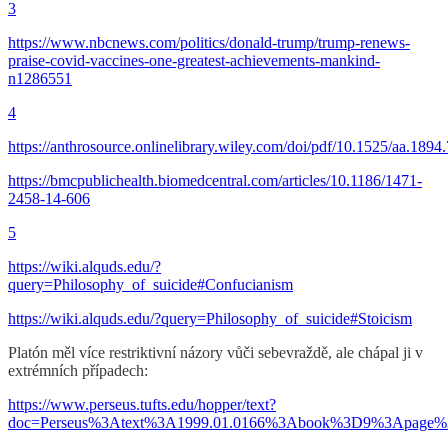
3
https://www.nbcnews.com/politics/donald-trump/trump-renews-
praise-covid-vaccines-one-greatest-achievements-mankind-
n1286551
4
https://anthrosource.onlinelibrary.wiley.com/doi/pdf/10.1525/aa.189
https://bmcpublichealth.biomedcentral.com/articles/10.1186/1471-
2458-14-606
5
https://wiki.alquds.edu/?
query=Philosophy_of_suicide#Confucianism
https://wiki.alquds.edu/?query=Philosophy_of_suicide#Stoicism
Platón měl více restriktivní názory vůči sebevraždě, ale chápal ji v
extrémních případech:
https://www.perseus.tufts.edu/hopper/text?
doc=Perseus%3Atext%3A1999.01.0166%3Abook%3D9%3Apage