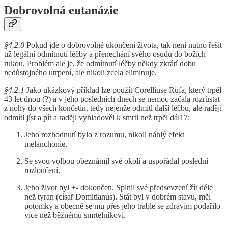
Dobrovolná eutanázie
§4.2.0
Pokud jde o dobrovolné ukončení života, tak není nutno řešit
už legální odmítnutí léčby a přenechání svého osudu do božích
rukou. Problém ale je, že odmítnutí léčby někdy zkrátí dobu
nedůstojného utrpení, ale nikoli zcela eliminuje.
§4.2.1
Jako ukázkový příklad lze použít Corelliuse Rufa, který trpěl
43 let dnou (?) a v jeho posledních dnech se nemoc začala rozrůstat
z nohy do všech končetin, tedy nejenže odmítl další léčbu, ale raději
odmítl jíst a pít a raději vyhladověl k smrti než trpěl dál
17
:
Jeho rozhodnutí bylo z rozumu, nikoli náhlý efekt
melanchonie.
Se svou volbou obeznámil své okolí a uspořádal poslední
rozloučení.
Jeho život byl +- dokončen. Splnil své předsevzení žít déle
než tyran (císař Domitianus). Stát byl v dobrém stavu, měl
potomky a obecně se mu přes jeho trable se zdravím podařilo
více než běžnému smrtelníkovi.