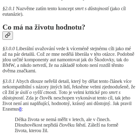
§2.0.1
Nazvěme zatím tento koncept
smrt s důstojností
(jako cíl
eutanázie).
Co má na životu hodnotu?
§3.0.0
Liberální uvažování vede k víceméně stejnému cíli jako mé
až na pár detailů. Což ze mne nedělá liberála v této otázce. Podobně
jdou určité komponenty aut namontovat jak do Škodovky, tak do
BMW, a nikdo netvrdí, že na základě tohoto není rozdíl těmito
dvěma značkami.
§3.0.1
Abych dlouze neřešil detail, který by dělat tento článek více
nekompatibilní s názory jiných lidí, řekněme velmi zjednodušeně, že
cíl žití je
úsilí o vyšší ctnosti
. Toto je velmi kritické pro
smrt s
důstojností
. Zda je člověk neschopen vykonávat tento cíl, tak jeho
život není ani naplňující, hodnotný, krásný ani důstojný. Jak pravil
Erasmus
8
:
Délka života se nemá měřit v letech, ale v činech.
Dlouhověkost nepřidá člověku štěstí. Záleží na formě
života, kterou žil.