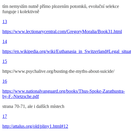
tím nemyslím nutně přímo plozením potomků, evoluční selekce
funguje i kolektivně
13
https://www.lectionarycentral.com/GregoryMoralia/Book31.html
14
https://en.wikipedia.org/wiki/Euthanasia_in_Switzerland#Legal_situa
15
https://www.psychalive.org/busting-the-myths-about-suicide/
16
https://www.nationalvanguard.org/books/Thus-Spoke-Zarathustra-
by-F.-Nietzsche.pdf
strana 70-71, ale i dalších místech
17
http://attalus.org/old/pliny1.html#12