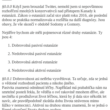
§0.0.0
Když jsem brouzdal Twitter, nemohl jsem si nepovšimnou
rozhořčení mnohých konzervativců nad přístupem Kanady k
eutanázii. Zákon o eutanázii začal sice platit roku 2016, ale poslední
dobou se praktika normalizovala a rozšířila na další diagnózy. Jsou
obavy, že vše skončí v obdobě Sodomy a Gomory.
Nejdříve bychom ale měli pojmenovat různé druhy eutanázie. Ty
jsou 4:
Dobrovolná pasivní eutanázie
Nedobrovolná pasivní eutanázie
Dobrovolná aktivní eutanázie
Nedobrovolná aktivní eutanázie
§0.0.1
Dobrovolnost asi netřeba vysvětlovat. Ta určuje, zda se jedná
o vědomé rozhodnutí pacienta a nikoho jiného.
Pasivita znamená odmítnutí léčby. Například má prababička nám na
smrtelné posteli řekla, že věděla o své rakovině mnohem dříve, ale
nechtěla si prodlužovat život léčbou, která by jí dala sice několik let
navíc, ale pravděpodobně zkrátila dobu života strávenou mimo
lůžko v nemocnici. Aktivní na druhou stranu znamená, že se jedná o
řízené ukončení života druhou osobou.