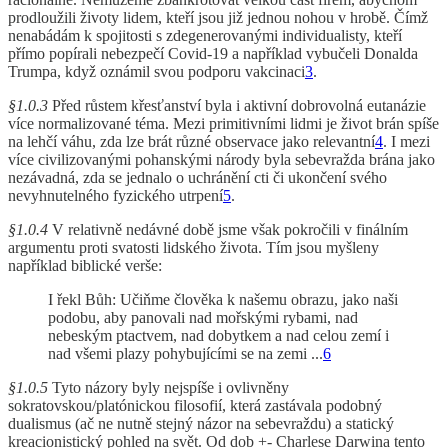
prodloužili životy lidem, kteří jsou již jednou nohou v hrobě. Čímž
nenabádám k spojitosti s zdegenerovanými individualisty, kteří
přímo popírali nebezpečí Covid-19 a například vybučeli Donalda
Trumpa, když oznámil svou podporu vakcinaci
3
.
§1.0.3
Před růstem křesťanství byla i aktivní dobrovolná eutanázie
více normalizované téma. Mezi primitivními lidmi je život brán spíše
na lehčí váhu, zda lze brát různé observace jako relevantní
4
. I mezi
více civilizovanými pohanskými národy byla sebevražda brána jako
nezávadná, zda se jednalo o uchránění cti či ukončení svého
nevyhnutelného fyzického utrpení
5
.
§1.0.4
V relativně nedávné době jsme však pokročili v finálním
argumentu proti svatosti lidského života. Tím jsou myšleny
například biblické verše:
I řekl Bůh: Učiňme člověka k našemu obrazu, jako naši
podobu, aby panovali nad mořskými rybami, nad
nebeským ptactvem, nad dobytkem a nad celou zemí i
nad všemi plazy pohybujícími se na zemi ...
6
§1.0.5
Tyto názory byly nejspíše i ovlivněny
sokratovskou/platónickou filosofií, která zastávala podobný
dualismus (ač ne nutně stejný názor na sebevraždu) a statický
kreacionistický pohled na svět. Od dob +- Charlese Darwina tento