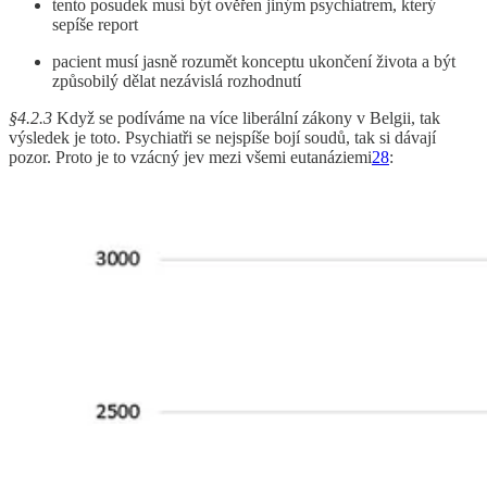
tento posudek musí být ověřen jiným psychiatrem, který
sepíše report
pacient musí jasně rozumět konceptu ukončení života a být
způsobilý dělat nezávislá rozhodnutí
§4.2.3
Když se podíváme na více liberální zákony v Belgii, tak
výsledek je toto. Psychiatři se nejspíše bojí soudů, tak si dávají
pozor. Proto je to vzácný jev mezi všemi eutanáziemi
28
: