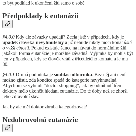
to být podklad k ukončení žití samo o sobě.
Předpoklady k eutanázii
§4.0.0
Kdy ale závazky upadají? Zcela jistě v případech, kdy je
úpadek člověka nevyhnutelný
a již nebude nikdy moci konat
úsilí
o vyšší ctnosti
. Pokud existuje šance na návrat do normálního žití,
jakákoli forma eutanázie je morálně závadná. Výjimka by mohla být
jen v případech, kdy se člověk vrátí z třicetiletého kómatu a je mu
80.
§4.0.1
Druhá podmínka je
souhlas odborníka
. Bez něj ani není
možno zjistit, zda kondice spadá do kategorie nevyhnutelná.
Abychom se vyhnuli “doctor shopping”, tak by odmítnutí třemi
doktory mělo ukončit hledání eutanázie. Do té doby než se zhorší
jeho zdravotní stav.
Jak by ale měl doktor zhruba kategorizovat?
Nedobrovolná eutanázie