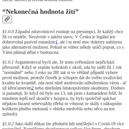
“Nekonečná hodnota žití”
§1.0.0
Západní zdravotnictví existuje na presumpci, že každý chce
žít co nejdéle. Nezávisle v jakém stavu. V Česku je legální jen
dobrovolná pasivní eutanázie
1
, ale i ta není moc doktory nabízena
jako alternativní možnost. Pokud se vůbec někdy uráčí popsat, co s
Vámi plánují dělat v budoucnu.
§1.0.1
Argumentoval bych ale, že tento světonázor nepřichází
přirozeně. Když se zeptáte kohokoli v okolí, zda by radši žil 1 rok
“normálně“ nebo 3 roky na JIP, tak si ve většině případů vybere
první možnost, protože člověk je schopen dát do svého uvažování
kvalitu ke kvantitě, zda není silně motivován náboženskou vírou - ať
už křesťanstvím
2
nebo dnešními lidskoprávními okultismy. Dodnes
si pamatuji, že když mi bylo asi 13, tak jsem s kamarádem řešil, že
mnohem lepší než skončit v hospicu, by bylo společně spáchat
nějakou bizarní sebevraždu (třeba se vrhnout ze skály s nákupním
košíkem plného melounů v obleku medvěda nebo něco na ten
způsob).
§1.0.2
Jako další důkaz lze přednést lidi smýšlející o Covid-19 více
racionálně. Nemůžeme zbankrotovat velkou část firem, abychom