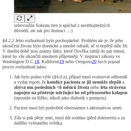
sebevražda Sokrata (ten ji spáchal z neobhajitelných
důvodů, ale tak pro ilustraci …)
§4.2.2
Jeho rozhodnutí bylo pochopitelné. Problém ale je, že jeho
ukončení života bylo drastické a mnohé odradí, ač si nepřejí dále žít.
V dnešní době jsou známy látky, které člověka zabijí do pár minut,
které by vše ukončili mnohem příjemněji. V inspiraci zákony ve
Washington D.C.
18
, Kalifornii
19
nebo Oregonu
20
bych popsal
proces rozhodnutí takto:
Jak bylo psáno výše (
§4.0.x
), případ musí evaluovat odborník
a vydat report, že
kondice pacienta se již nemůže zlepšit
a
zbývá mu posledních <6 měsíců života
nebo
léta strávená
napojen na přístroje udržující ho od přirozeného kolapsu
(upoután na lůžko, nikoli jako diabetik s pumpou).
Pacient musí být podrobně obeznámen s alternativou smrti.
Zda si pak přeje smrt, musí dát souhlas (před doktorem) a za
dalšího vybraného svědka.