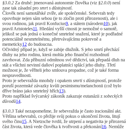
§3.0.2
Za druhé: jmenovaná autonomie člověka (viz
§2.0.0
) není
zase tak zásadní pro
smrt s důstojností
.
Člověk není samotářské zvíře, ale společenské. Sebevrah tedy
opovrhuje nejen sám sebou (je to zločin proti přirozenosti), ale i
svou rodinou, jak pravil Konfucius
9
, a státem (národem
10
), jak
pravil Aristoteles
11
. Hledání vyšší ctnosti je nemožné o samotě,
jelikož se pak jedná o konečné smrtelné snažení, které je podřadné
potenciálně nesmrtelnému, přetrvávajícímu pokrevně a
memeticky
12
do budoucna.
Očividný případ je, když se zabije dlužník. S jeho smrtí přechází
dluhy na jeho rodinu, která mohla jeho finanční rozhodnutí
zavrhovat. Zda příbuzní odmítnou své dědictví, tak přepadá dluh na
stát a všichni nevinní daňoví poplatníci splácí jeho dluhy. Třetí
možnost je, že věřiteli jeho smlouva propadne, což je také forma
nespravedlnosti.
Proto je sebevražda mnohdy i opakem
smrti s důstojností
, protože
poruší pozemské závazky kvůli pesimismu/melanchonii (což bylo
dříve bráno jako smrtelný hřích
13
).
Proto například švýcarský zákoník zakazuje eutanázii z
sobeckých
důvodů
14
.
§3.0.3
Také nezapomeňme, že sebevražda je často iracionální akt.
Většina sebevrahů, co přežije svůj pokus o ukončení života, litují
svého činu
15
. A Nietzsche tvrdil, že utrpení a negativita je přirozená
část života, která vede člověka k tvořivosti a překonání
16
. Nemůže