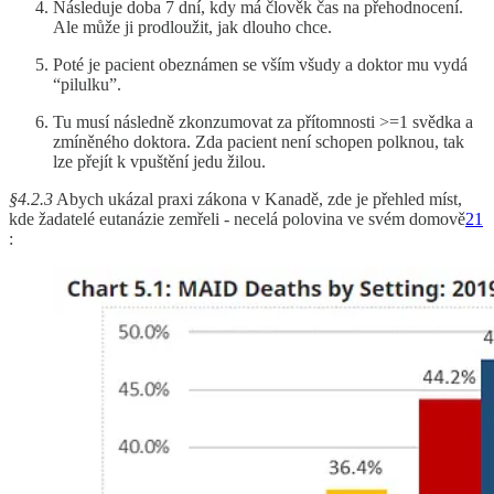
Následuje doba 7 dní, kdy má člověk čas na přehodnocení.
Ale může ji prodloužit, jak dlouho chce.
Poté je pacient obeznámen se vším všudy a doktor mu vydá
“pilulku”.
Tu musí následně zkonzumovat za přítomnosti >=1 svědka a
zmíněného doktora. Zda pacient není schopen polknou, tak
lze přejít k vpuštění jedu žilou.
§4.2.3
Abych ukázal praxi zákona v Kanadě, zde je přehled míst,
kde žadatelé eutanázie zemřeli - necelá polovina ve svém domově
21
: