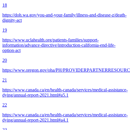
18
https://doh.wa.gov/you-and-your-family/illness-and-disease-z/death-
dignity-act
19
https://www.uclahealth.org/patients-families/support-
information/advance-directive/introduction-california-end-life-
option-act
20
https://www.oregon.gov/oha/PH/PROVIDERPARTNERRESOU
21
https://www.canada.ca/en/health-canada/services/medical-assistance-
dying/annual-report-2021.html#a5.1
22
https://www.canada.ca/en/health-canada/services/medical-assistance-
dying/annual-report-2021.html#a4.1
23