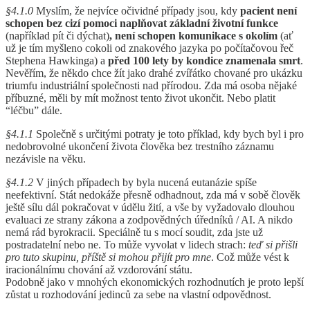
§4.1.0
Myslím, že nejvíce očividné případy jsou, kdy
pacient není
schopen bez cizí pomoci naplňovat základní životní funkce
(například pít či dýchat)
, není schopen komunikace s okolím
(ať
už je tím myšleno cokoli od znakového jazyka po počítačovou řeč
Stephena Hawkinga) a
před 100 lety by kondice znamenala smrt
.
Nevěřím, že někdo chce žít jako drahé zvířátko chované pro ukázku
triumfu industriální společnosti nad přírodou. Zda má osoba nějaké
příbuzné, měli by mít možnost tento život ukončit. Nebo platit
“léčbu” dále.
§4.1.1
Společně s určitými potraty je toto příklad, kdy bych byl i pro
nedobrovolné ukončení života člověka bez trestního záznamu
nezávisle na věku.
§4.1.2
V jiných případech by byla nucená eutanázie spíše
neefektivní. Stát nedokáže přesně odhadnout, zda má v sobě člověk
ještě sílu dál pokračovat v údělu žití, a vše by vyžadovalo dlouhou
evaluaci ze strany zákona a zodpovědných úředníků / AI. A nikdo
nemá rád byrokracii. Speciálně tu s mocí soudit, zda jste už
postradatelní nebo ne. To může vyvolat v lidech strach:
teď si přišli
pro tuto skupinu, příště si mohou přijít pro mne
. Což může vést k
iracionálnímu chování až vzdorování státu.
Podobně jako v mnohých ekonomických rozhodnutích je proto lepší
zůstat u rozhodování jedinců za sebe na vlastní odpovědnost.