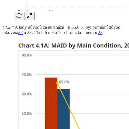
§4.2.4
A tady důvodů za eutanázií - u 65,6 % byl primární důvod
rakovina
22
a 23,7 % lidí mělo >1 chronickou nemoc
23
: