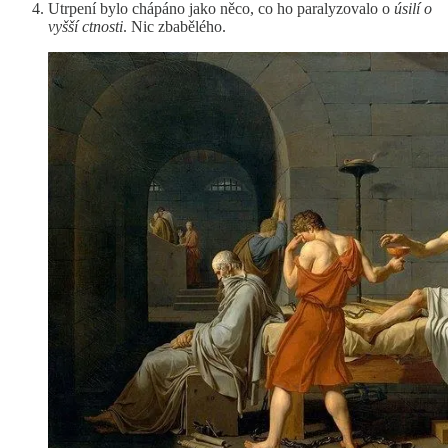
Utrpení bylo chápáno jako něco, co ho paralyzovalo o
úsilí o
vyšší ctnosti
. Nic zbabělého.