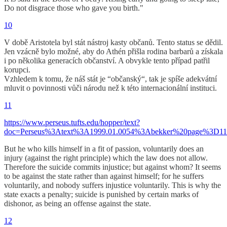
Do not disgrace those who gave you birth."
10
V době Aristotela byl stát nástroj kasty občanů. Tento status se dědil.
Jen vzácně bylo možné, aby do Athén přišla rodina barbarů a získala
i po několika generacích občanství. A obvykle tento případ patřil
korupci.
Vzhledem k tomu, že náš stát je “občanský“, tak je spíše adekvátní
mluvit o povinnosti vůči národu než k této internacionální instituci.
11
https://www.perseus.tufts.edu/hopper/text?
doc=Perseus%3Atext%3A1999.01.0054%3Abekker%20page%3D1
But he who kills himself in a fit of passion, voluntarily does an
injury (against the right principle) which the law does not allow.
Therefore the suicide commits injustice; but against whom? It seems
to be against the state rather than against himself; for he suffers
voluntarily, and nobody suffers injustice voluntarily. This is why the
state exacts a penalty; suicide is punished by certain marks of
dishonor, as being an offense against the state.
12