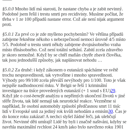
§5.0.0
Mnoho lidí má starosti, že nastane chyba a je zabit nevinný.
Podobné jsem řešil i trestu smrti pro recidivisty. Musíme počítat, že
třeba v 1 ze 100 případů nastane error. Což ale není nijak argument
proti.
§5.0.1
Za prvé co je zde myšleno pochybením? Ve většina případů
zabijeme řekněme někoho s nebezpečností nemoci úrovně 4/5 místo
5/5. Podobně u trestu smrti někdy zabijeme dvojnásobného vraha
místo třínásobného. Což není totální selhání. Zabití zcela zdravého
je skoro nemožné. Když by se chtěl mafián chytře zbavit člověka,
tak jsou jednodušší způsoby, jak naplánovat nehodu …
§5.0.2
Za druhé: i když zákonem o eutanázii spácháme ve světě
trochu nespravedlnosti, tak vytvoříme i mnoho spravedlnosti.
Výhody pro 99/100 zcela převáží nevýhody pro 1/100. Toto je však
nejspíše nadhodnocení risku. V Belgii se řeší 1 kriminální
investigace na tisíce provedených eutanázií (+ 1 soud s EU)
29
.
Když jde o
cost-benefit
analýzu u nepřímých ukončení životů v jiné
sféře života, tak lidé nemají tak neurotické reakce. Vezměme si
například, že osobní automobily způsobí předčasnou smrt 11 tisíc
lidí v Evropské unii za jediný rok kvůli nehodám a emisím
30
. Čas je
do konce roku zakázat! A nechci slyšel žádné řeči, jak ulehčují
život. Nevinné děti umírají! Lidé by byli i značně naštváni, kdyby se
navrhla maximální rychlost 24 km/h jako bylo navrženo roku 1901