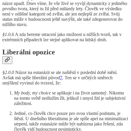
názor upadl. Dnes víme, že vše živé se vyvíjí dynamicky z jediného
prvního tvora, který tu žil před miliardy lety. Člověk ve výsledku
není v odlišné kategorii od zvířat, ale jen nejlepší ze zvířat. Svůj
status může v budoucnosti ještě navýšit, ale také zdegenerovat do
nižšího stavu.
§1.0.6
A zda bereme utracení jako možnost u nižších tvorů, tak v
extrémních případech lze stejné aplikovat na lidský druh.
Liberální opozice
§2.0.0
Názor na eutanázii se ale naštěstí v poslední době mění.
Avšak má spíše liberální původ
7
. Ten se v určitých směrech
smýšlení vyvinul do tvrzení, že:
My body, my choice
se aplikuje i na život samotný. Nikomu
na tomto světě nedlužím žít, jelikož i smysl žití je subjektivní
záležitost.
Jediné, co člověk chce pouze pro svou vlastní podstatu, je
štěstí. U dnešního liberalismu je ale spíše apel na minimalizaci
utrpení, takže eutanázie může být nabízena jako řešení, zda
člověk vidí budoucnost pesimisticky.