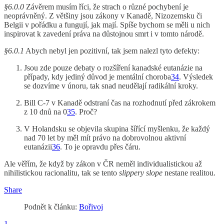
§6.0.0
Závěrem musím říci, že strach o různé pochybení je
neoprávněný. Z většiny jsou zákony v Kanadě, Nizozemsku či
Belgii v pořádku a fungují, jak mají. Spíše bychom se měli u nich
inspirovat k zavedení práva na důstojnou smrt i v tomto národě.
§6.0.1
Abych nebyl jen pozitivní, tak jsem nalezl tyto defekty:
Jsou zde pouze debaty o rozšíření kanadské eutanázie na
případy, kdy jediný důvod je mentální choroba
34
. Výsledek
se dozvíme v únoru, tak snad neudělají radikální kroky.
Bill C-7 v Kanadě odstraní čas na rozhodnutí před zákrokem
z 10 dnů na 0
35
. Proč?
V Holandsku se objevila skupina šířící myšlenku, že každý
nad 70 let by měl mít právo na dobrovolnou aktivní
eutanázii
36
. To je opravdu přes čáru.
Ale věřím, že když by zákon v ČR neměl individualistickou až
nihilistickou racionalitu, tak se tento
slippery slope
nestane realitou.
Share
Podnět k článku:
Bořivoj
1