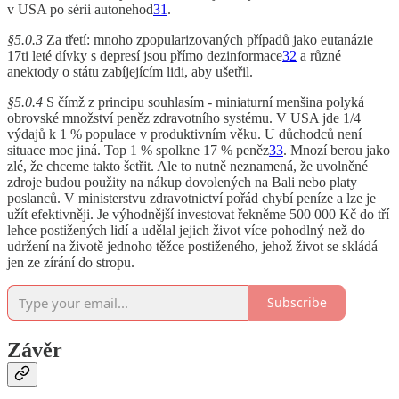
v USA po sérii autonehod
31
.
§5.0.3
Za třetí: mnoho zpopularizovaných případů jako eutanázie
17ti leté dívky s depresí jsou přímo dezinformace
32
a různé
anektody o státu zabíjejícím lidi, aby ušetřil.
§5.0.4
S čímž z principu souhlasím - miniaturní menšina polyká
obrovské množství peněz zdravotního systému. V USA jde 1/4
výdajů k 1 % populace v produktivním věku. U důchodců není
situace moc jiná. Top 1 % spolkne 17 % peněz
33
. Mnozí berou jako
zlé, že chceme takto šetřit. Ale to nutně neznamená, že uvolněné
zdroje budou použity na nákup dovolených na Bali nebo platy
poslanců. V ministerstvu zdravotnictví pořád chybí peníze a lze je
užít efektivněji. Je výhodnější investovat řekněme 500 000 Kč do tří
lehce postižených lidí a udělal jejich život více pohodlný než do
udržení na životě jednoho těžce postiženého, jehož život se skládá
jen ze zírání do stropu.
Subscribe
Závěr