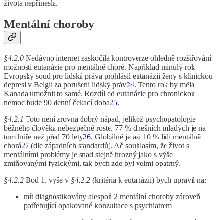
života nepřinesla.
Mentální choroby
§4.2.0
Nedávno internet zaskočila kontroverze ohledně rozšiřování
možnosti eutanázie pro mentálně choré. Například minulý rok
Evropský soud pro lidská práva prohlásil eutanázii ženy s klinickou
depresí v Belgii za porušení lidský práv
24
. Tento rok by měla
Kanada umožnit to samé. Rozdíl od eutanázie pro chronickou
nemoc bude 90 denní čekací doba
25
.
§4.2.1
Toto není zrovna dobrý nápad, jelikož psychopatologie
běžného člověka nebezpečně roste. 77 % dnešních mladých je na
tom hůře než před 70 lety
26
. Globálně je asi 10 % lidí mentálně
chorá
27
(dle západních standardů). Ač souhlasím, že život s
mentálními problémy je snad stejně hrozný jako s výše
zmiňovanými fyzickými, tak bych zde byl velmi opatrný.
§4.2.2
Bod 1. výše v
§4.2.2
(kritéria k eutanázii) bych upravil na:
mít diagnostikovány alespoň 2 mentální choroby zároveň
potřebující opakované konzultace s psychiatrem