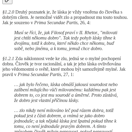
§1.2.0
Druhý poznatek je, že láska je vždy vnořena do člověka s
dobrým cílem. Je nemožné vidět zlo a propadnout mu touto touhou.
Jak je souzeno v
Prima Secundae Partis
, 26, 4:
Musí se říci, že, jak Filosof praví v II. Rhetor., "milovati
jest chtíti někomu dobro". Tak tedy pohyb lásky tíhne k
dvojímu, totiž k dobru, které někdo chce někomu, buď
sobě, nebo jinému, a k tomu, jemuž chce dobro.
§1.2.1
Zda náklonnost vede ke zlu, jedná se o mylné pochopení
dobra. Člověk je tvor racionální, a tak je jeho láska ovlivňována
jeho vědomostmi o světě, které mohou být samozřejmě mylné. Jak
pravil v
Prima Secundae Partis
, 27, 1:
… jak bylo řečeno, láska obnáší jakousi sourodost nebo
zalíbení milujícího vůči milovanému: každému pak jest
dobrem to, co jest mu sourodé a úměrné. Proto zůstává,
že dobro jest vlastní příčinou lásky.
… zlo nikdy není milováno leč pod rázem dobra, totiž
pokud jest z části dobrem, a vnímá se jako dobro
jednoduše; a tak nějaká láska jest špatná pokud tíhne k
tomu, co není jednoduše pravým dobrem. A tímto
způsobem člověk miluje nepravost, pokud nepravostí