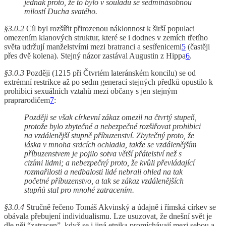
jednak proto, že to bylo v souladu se sedminásobnou
milostí Ducha svatého.
§3.0.2
Cíl byl rozšířit přirozenou náklonnost k širší populaci
omezením klanových struktur, které se i dodnes v zemích třetího
světa udržují manželstvími mezi bratranci a sestřenicemi
5
(častěji
přes dvě kolena). Stejný názor zastával Augustin z Hippa
6
.
§3.0.3
Později (1215 při Čtvrtém lateránském koncilu) se od
extrémní restrikce až po sedm generací stejných předků opustilo k
prohibici sexuálních vztahů mezi občany s jen stejným
praprarodičem
7
:
Později se však církevní zákaz omezil na čtvrtý stupeň,
protože bylo zbytečné a nebezpečné rozšiřovat prohibici
na vzdálenější stupně příbuzenství. Zbytečný proto, že
láska v mnoha srdcích ochladla, takže se vzdálenějším
příbuzenstvem je pojilo sotva větší přátelství než s
cizími lidmi; a nebezpečný proto, že kvůli převládající
rozmařilosti a nedbalosti lidé nebrali ohled na tak
početné příbuzenstvo, a tak se zákaz vzdálenějších
stupňů stal pro mnohé zatracením.
§3.0.4
Stručně řečeno Tomáš Akvinský a údajně i římská církev se
obávala přebujení individualismu. Lze usuzovat, že dnešní svět je
dle něj “zatracen”, když se i jiná etnika promíchávají mezi sebou a