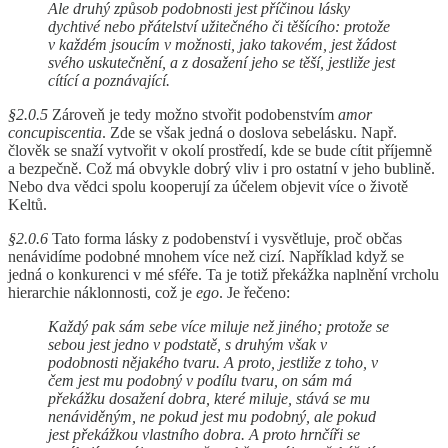
Ale druhý způsob podobnosti jest příčinou lásky
dychtivé nebo přátelství užitečného či těšícího: protože
v každém jsoucím v možnosti, jako takovém, jest žádost
svého uskutečnění, a z dosažení jeho se těší, jestliže jest
cítící a poznávající.
§2.0.5
Zároveň je tedy možno stvořit podobenstvím
amor
concupiscentia
. Zde se však jedná o doslova sebelásku. Např.
člověk se snaží vytvořit v okolí prostředí, kde se bude cítit příjemně
a bezpečně. Což má obvykle dobrý vliv i pro ostatní v jeho bublině.
Nebo dva vědci spolu kooperují za účelem objevit více o životě
Keltů.
§2.0.6
Tato forma lásky z podobenství i vysvětluje, proč občas
nenávidíme podobné mnohem více než cizí. Například když se
jedná o konkurenci v mé sféře. Ta je totiž překážka naplnění vrcholu
hierarchie náklonnosti, což je
ego
. Je řečeno:
Každý pak sám sebe více miluje než jiného; protože se
sebou jest jedno v podstatě, s druhým však v
podobnosti nějakého tvaru. A proto, jestliže z toho, v
čem jest mu podobný v podílu tvaru, on sám má
překážku dosažení dobra, které miluje, stává se mu
nenáviděným, ne pokud jest mu podobný, ale pokud
jest překážkou vlastního dobra. A proto hrnčíři se