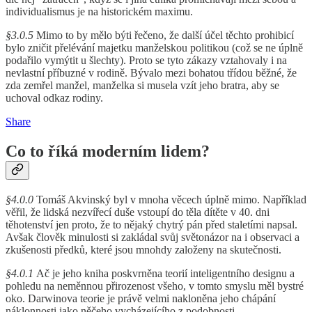
individualismus je na historickém maximu.
§3.0.5
Mimo to by mělo býti řečeno, že další účel těchto prohibicí
bylo zničit přelévání majetku manželskou politikou (což se ne úplně
podařilo vymýtit u šlechty). Proto se tyto zákazy vztahovaly i na
nevlastní příbuzné v rodině. Bývalo mezi bohatou třídou běžné, že
zda zemřel manžel, manželka si musela vzít jeho bratra, aby se
uchoval odkaz rodiny.
Share
Co to říká moderním lidem?
§4.0.0
Tomáš Akvinský byl v mnoha věcech úplně mimo. Například
věřil, že lidská nezvířecí duše vstoupí do těla dítěte v 40. dni
těhotenství jen proto, že to nějaký chytrý pán před staletími napsal.
Avšak člověk minulosti si zakládal svůj světonázor na i observaci a
zkušenosti předků, které jsou mnohdy založeny na skutečnosti.
§4.0.1
Ač je jeho kniha poskvrněna teorií inteligentního designu a
pohledu na neměnnou přirozenost všeho, v tomto smyslu měl bystré
oko. Darwinova teorie je právě velmi nakloněna jeho chápání
náklonnosti jako něčeho vycházejícího z podobnosti.