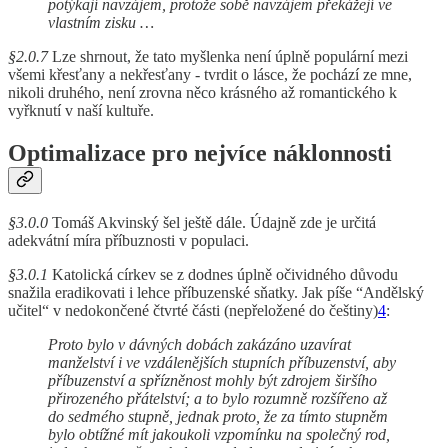
potýkají navzájem, protože sobě navzájem překážejí ve
vlastním zisku …
§2.0.7
Lze shrnout, že tato myšlenka není úplně populární mezi
všemi křesťany a nekřesťany - tvrdit o lásce, že pochází ze mne,
nikoli druhého, není zrovna něco krásného až romantického k
vyřknutí v naší kultuře.
Optimalizace pro nejvíce náklonnosti
§3.0.0
Tomáš Akvinský šel ještě dále. Údajně zde je určitá
adekvátní míra příbuznosti v populaci.
§3.0.1
Katolická církev se z dodnes úplně očividného důvodu
snažila eradikovati i lehce příbuzenské sňatky. Jak píše “Andělský
učitel“ v nedokončené čtvrté části (nepřeložené do češtiny)
4
:
Proto bylo v dávných dobách zakázáno uzavírat
manželství i ve vzdálenějších stupních příbuzenství, aby
příbuzenství a spřízněnost mohly být zdrojem širšího
přirozeného přátelství; a to bylo rozumně rozšířeno až
do sedmého stupně, jednak proto, že za tímto stupněm
bylo obtížné mít jakoukoli vzpomínku na společný rod,