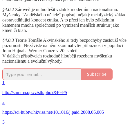
§4.0.2
Zároveň je nutno řešit vztah k modernímu nacionalismu.
Myšlenky “Andělského učitele“ popisují nějaký metafyzický základ
ospravedlňující koncept etnika. A to přeci jen bylo základním
kamenem mnoha společností po vymizení menších struktur jako
kmen či klan.
§4.0.3
Teorie Tomáše Akvinského si tedy bezpochyby zaslouží více
pozornosti. Nezávisle na něm zkoumal vliv příbuznosti v populaci
John Hajnal a Werner Conze v 20. století.
V dalších příspěvcích rozhodně hlouběji rozeberu myšlenku
nacionalismu a evoluční výhody.
Subscribe
1
http://summa.op.cz/sth.php?&P=PS
2
https://sci-hubtw.hkvisa.net/10.1016/j.paid.2008.05.005
3