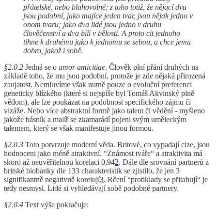
přátelské, nebo blahovolné; z toho totiž, že nějací dva
jsou podobní, jako majíce jeden tvar, jsou nějak jedno v
onom tvaru; jako dva lidé jsou jedno v druhu
člověčenství a dva bílí v bělosti. A proto cit jednoho
tíhne k druhému jako k jednomu se sebou, a chce jemu
dobro, jakož i sobě.
§2.0.2
Jedná se o
amor amicitiae
. Člověk plní přání druhých na
základě toho, že mu jsou podobní, protože je zde nějaká přirozená
zaujatost. Nemluvíme však nutně pouze o evoluční preferenci
geneticky blízkého (které si nejspíše byl Tomáš Akvinský plně
vědom), ale lze poukázat na podobnost specifického zájmu či
vizáže. Nebo více abstraktní formě jako talent či vědění - myšleno
jakože básník a malíř se zkamarádí pojeni svým uměleckým
talentem, který se však manifestuje jinou formou.
§2.0.3
Toto potvrzuje moderní věda. Britové, co vypadají cize, jsou
hodnoceni jako méně atraktivní. “Známost tváře“ a atraktivita má
skoro až neuvěřitelnou korelaci 0,94
2
. Dále dle srovnání partnerů z
britské biobanky dle 133 charakteristik se zjistilo, že jen 3
signifikantně negativně korelují
3
. Rčení “protiklady se přitahují“ je
tedy nesmysl. Lidé si vyhledávají sobě podobné partnery.
§2.0.4
Text výše pokračuje: