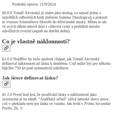
Poslední oprava: 21/9/2024
§0.0.0
Tomáš Akvinský je znám jako teolog, co sepsal jednu z
největších odborných knih jménem Summa Theologica
1
a pokusil
se vsunou Aristotelovu filosofii do křesťanské nauky. Mimo to ale
ve svých dílem mluvil dost z církevní cesty a prohlásil mnoho
odvážných tvrzení (aspoň na dnešní dobu).
Co je vlastně náklonností?
§1.0.0
Nejdříve by bylo správné chápat, jak Tomáš Akvinský
definoval náklonnost až lásku k druhému. Což může být pro někoho
žijícího 750 let poté neintuitivní záležitost.
Jak široce definovat lásku?
§1.1.0
První bod jest, že používání lásky a náklonnosti jako
synonyma je na místě. “Andělský učitel” užívá latinské slovo
amor
,
což v překladu není jen láska ve vztahu. Jak tvrdí v
Prima Secundae
Partis
, 26, 3: