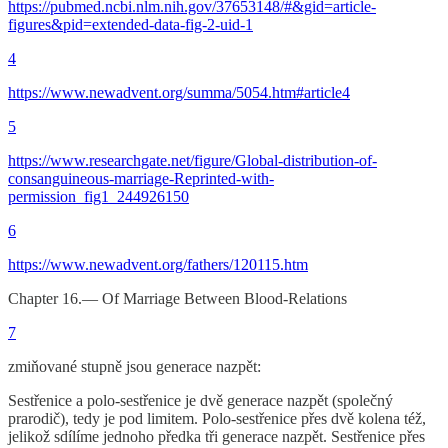
https://pubmed.ncbi.nlm.nih.gov/37653148/#&gid=article-
figures&pid=extended-data-fig-2-uid-1
4
https://www.newadvent.org/summa/5054.htm#article4
5
https://www.researchgate.net/figure/Global-distribution-of-
consanguineous-marriage-Reprinted-with-
permission_fig1_244926150
6
https://www.newadvent.org/fathers/120115.htm
Chapter 16.— Of Marriage Between Blood-Relations
7
zmiňované stupně jsou generace nazpět:
Sestřenice a polo-sestřenice je dvě generace nazpět (společný
prarodič), tedy je pod limitem. Polo-sestřenice přes dvě kolena též,
jelikož sdílíme jednoho předka tři generace nazpět. Sestřenice přes