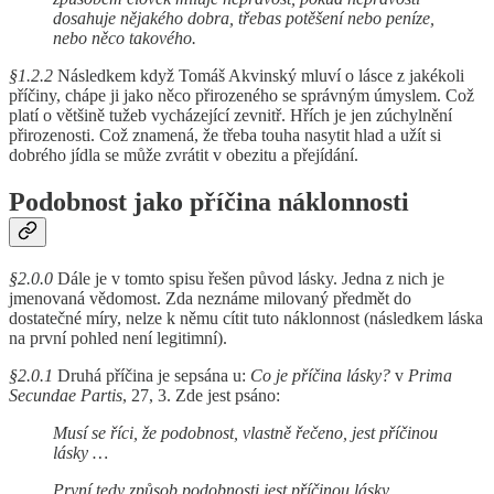
dosahuje nějakého dobra, třebas potěšení nebo peníze,
nebo něco takového.
§1.2.2
Následkem když Tomáš Akvinský mluví o lásce z jakékoli
příčiny, chápe ji jako něco přirozeného se správným úmyslem. Což
platí o většině tužeb vycházející zevnitř. Hřích je jen zúchylnění
přirozenosti. Což znamená, že třeba touha nasytit hlad a užít si
dobrého jídla se může zvrátit v obezitu a přejídání.
Podobnost jako příčina náklonnosti
§2.0.0
Dále je v tomto spisu řešen původ lásky. Jedna z nich je
jmenovaná vědomost. Zda neznáme milovaný předmět do
dostatečné míry, nelze k němu cítit tuto náklonnost (následkem láska
na první pohled není legitimní).
§2.0.1
Druhá příčina je sepsána u:
Co je příčina lásky?
v
Prima
Secundae Partis
, 27, 3. Zde jest psáno:
Musí se říci, že podobnost, vlastně řečeno, jest příčinou
lásky …
První tedy způsob podobnosti jest příčinou lásky