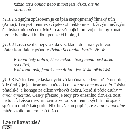
každá totiž obliba nebo milost jest láska, ale ne
obráceně
§1.1.1
Stejným způsobem je chápán stejnojmenný římský bůh
(Amor). Ten jest manifestací jakékoli náklonnosti k živým, neživým
či abstraktním věcem. Možno až všepojící motivující touhy konat.
Lze tedy milovat hudbu, peníze či biologii.
§1.1.2
Láska se dle něj však dá v základu dělit na dychtivou a
přátelskou. Jak je psáno v
Prima Secundae Partis
, 26, 4:
K tomu tedy dobru, které někdo chce jinému, jest láska
dychtivá;
k někomu pak, jemuž chce dobro, jest láska přátelská.
§1.1.3
Následkem je láska dychtivá konána za cílem určitého dobra,
kde druhý je jen instrument této akce =
amor concupiscentia
. Láska
přátelská je konána za cílem vyhovět dobru, které si přeje druhý =
amor amicitiae
. Český překlad je tedy pro dnešního člověka dost
matoucí. Láska mezi mužem a ženou z romantických filmů spadá
spíše do druhé kategorie. Nikdo však nepopírá, že z
amor amicitiae
může vzniknout erotická tužba.
Lze milovat zle?