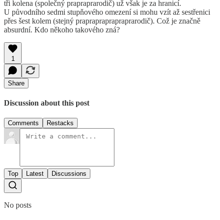
tři kolena (společný prapraprarodič) už však je za hranicí.
U původního sedmi stupňového omezení si mohu vzít až sestřenici
přes šest kolem (stejný praprapraprapraprarodič). Což je značně
absurdní. Kdo někoho takového zná?
1
Share
Discussion about this post
Comments
Restacks
Top
Latest
Discussions
No posts