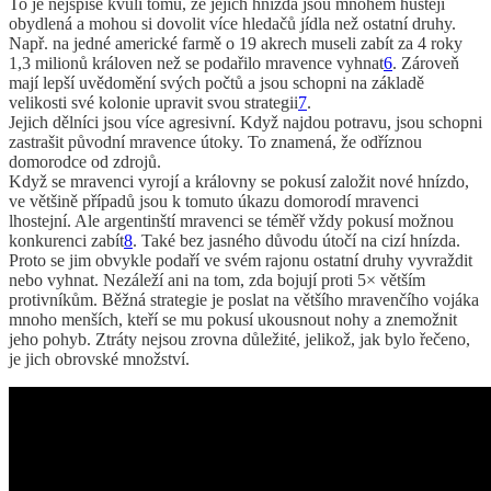
To je nejspíše kvůli tomu, že jejich hnízda jsou mnohem hustěji
obydlená a mohou si dovolit více hledačů jídla než ostatní druhy.
Např. na jedné americké farmě o 19 akrech museli zabít za 4 roky
1,3 milionů královen než se podařilo mravence vyhnat
6
. Zároveň
mají lepší uvědomění svých počtů a jsou schopni na základě
velikosti své kolonie upravit svou strategii
7
.
Jejich dělníci jsou více agresivní. Když najdou potravu, jsou schopni
zastrašit původní mravence útoky. To znamená, že odříznou
domorodce od zdrojů.
Když se mravenci vyrojí a královny se pokusí založit nové hnízdo,
ve většině případů jsou k tomuto úkazu domorodí mravenci
lhostejní. Ale argentinští mravenci se téměř vždy pokusí možnou
konkurenci zabít
8
. Také bez jasného důvodu útočí na cizí hnízda.
Proto se jim obvykle podaří ve svém rajonu ostatní druhy vyvraždit
nebo vyhnat. Nezáleží ani na tom, zda bojují proti 5× větším
protivníkům. Běžná strategie je poslat na většího mravenčího vojáka
mnoho menších, kteří se mu pokusí ukousnout nohy a znemožnit
jeho pohyb. Ztráty nejsou zrovna důležité, jelikož, jak bylo řečeno,
je jich obrovské množství.