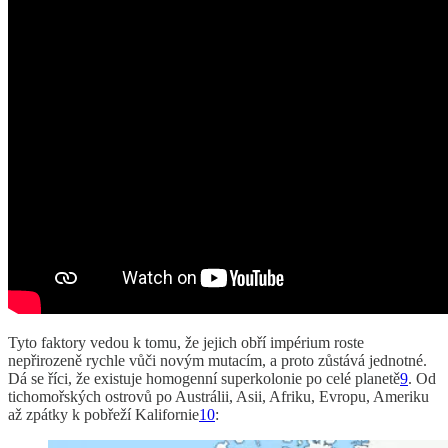
Tyto faktory vedou k tomu, že jejich obří impérium roste
nepřirozeně rychle vůči novým mutacím, a proto zůstává jednotné.
Dá se říci, že existuje homogenní superkolonie po celé planetě
9
. Od
tichomořských ostrovů po Austrálii, Asii, Afriku, Evropu, Ameriku
až zpátky k pobřeží Kalifornie
10
: