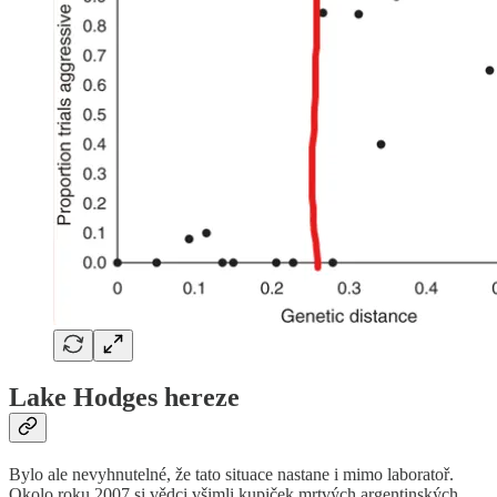
Lake Hodges hereze
Bylo ale nevyhnutelné, že tato situace nastane i mimo laboratoř.
Okolo roku 2007 si vědci všimli kupiček mrtvých argentinských