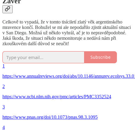
Závěr
Celkově to vypadá, že v tomto tisíciletí zlatý věk argentinského
mravence končí. Bohužel se mi ale nepodařilo zjistit aktuální situaci
v San Diegu. Možná už někdo vyhrál, ač je to nepravděpodobné.
Jaká škoda, že situaci někdo nemonitoruje a nedává nám při
zkouškovém další důvod se neučit!
Subscribe
1
https://www.annualreviews.org/doi/abs/10.1146/annurev.ecolsys.33
2
https://www.ncbi.nlm.nih.gov/pmc/articles/PMC3352524
3
https://www.pnas.org/doi/10.1073/pnas.98.3.1095
4