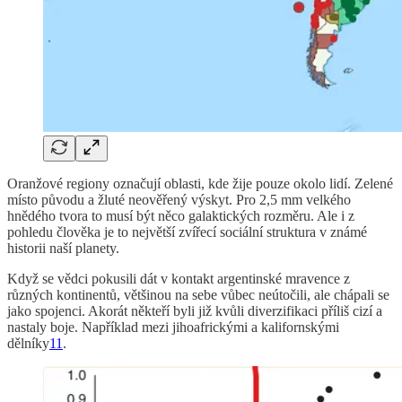
Oranžové regiony označují oblasti, kde žije pouze okolo lidí. Zelené
místo původu a žluté neověřený výskyt. Pro 2,5 mm velkého
hnědého tvora to musí být něco galaktických rozměru. Ale i z
pohledu člověka je to největší zvířecí sociální struktura v známé
historii naší planety.
Když se vědci pokusili dát v kontakt argentinské mravence z
různých kontinentů, většinou na sebe vůbec neútočili, ale chápali se
jako spojenci. Akorát někteří byli již kvůli diverzifikaci příliš cizí a
nastaly boje. Například mezi jihoafrickými a kalifornskými
dělníky
11
.