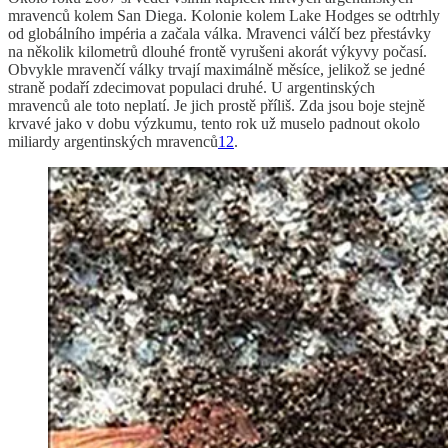
mravenců kolem San Diega. Kolonie kolem Lake Hodges se odtrhly
od globálního impéria a začala válka. Mravenci válčí bez přestávky
na několik kilometrů dlouhé frontě vyrušeni akorát výkyvy počasí.
Obvykle mravenčí války trvají maximálně měsíce, jelikož se jedné
straně podaří zdecimovat populaci druhé. U argentinských
mravenců ale toto neplatí. Je jich prostě příliš. Zda jsou boje stejně
krvavé jako v dobu výzkumu, tento rok už muselo padnout okolo
miliardy argentinských mravenců
12
.