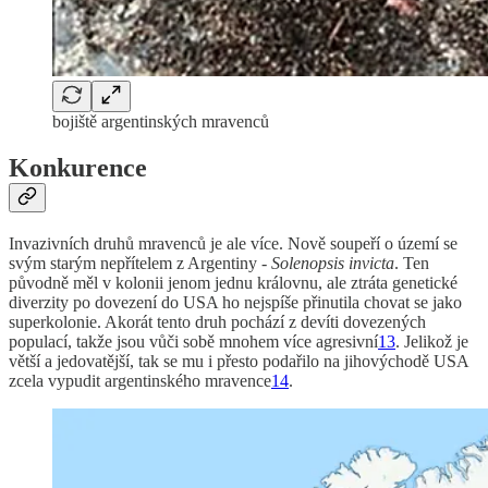
bojiště argentinských mravenců
Konkurence
Invazivních druhů mravenců je ale více. Nově soupeří o území se
svým starým nepřítelem z Argentiny -
Solenopsis invicta
. Ten
původně měl v kolonii jenom jednu královnu, ale ztráta genetické
diverzity po dovezení do USA ho nejspíše přinutila chovat se jako
superkolonie. Akorát tento druh pochází z devíti dovezených
populací, takže jsou vůči sobě mnohem více agresivní
13
. Jelikož je
větší a jedovatější, tak se mu i přesto podařilo na jihovýchodě USA
zcela vypudit argentinského mravence
14
.