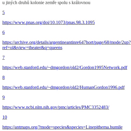
u jiných druhů kolonie zemře spolu s královnou
5
https://www.pnas.org/doi/10.1073/pnas.98.3.1095
6
https://archive.org/details/argentineantinre647hort/page/68/mode/2up?
ref=ol&view=theater&q=queens
7
https://web.stanford.edu/~dmgordon/old2/Gordon1995Network.pdf
8
https://web.stanford.edu/~dmgordon/old2/HumanGordon1996.pdf
9
https://www.ncbi.nlm.nih.gov/pmc/articles/PMC3352483/
10
https://antmaps.org/?mode=species&species=Linepithema.humile