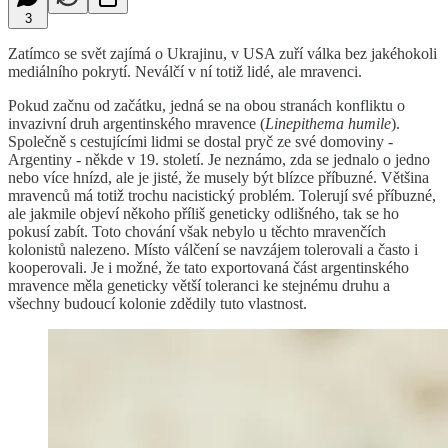
3
Zatímco se svět zajímá o Ukrajinu, v USA zuří válka bez jakéhokoli
mediálního pokrytí. Neválčí v ní totiž lidé, ale mravenci.
Pokud začnu od začátku, jedná se na obou stranách konfliktu o
invazivní druh argentinského mravence (
Linepithema humile
).
Společně s cestujícími lidmi se dostal pryč ze své domoviny -
Argentiny - někde v 19. století. Je neznámo, zda se jednalo o jedno
nebo více hnízd, ale je jisté, že musely být blízce příbuzné. Většina
mravenců má totiž trochu nacistický problém. Tolerují své příbuzné,
ale jakmile objeví někoho příliš geneticky odlišného, tak se ho
pokusí zabít. Toto chování však nebylo u těchto mravenčích
kolonistů nalezeno. Místo válčení se navzájem tolerovali a často i
kooperovali. Je i možné, že tato exportovaná část argentinského
mravence měla geneticky větší toleranci ke stejnému druhu a
všechny budoucí kolonie zdědily tuto vlastnost.