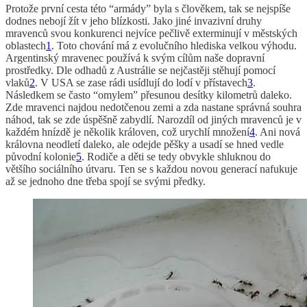
Protože první cesta této “armády” byla s člověkem, tak se nejspíše
dodnes nebojí žít v jeho blízkosti. Jako jiné invazivní druhy
mravenců svou konkurenci nejvíce pečlivě exterminují v městských
oblastech
1
. Toto chování má z evolučního hlediska velkou výhodu.
Argentinský mravenec používá k svým cílům naše dopravní
prostředky. Dle odhadů z Austrálie se nejčastěji stěhují pomocí
vlaků
2
. V USA se zase rádi usídlují do lodí v přístavech
3
.
Následkem se často “omylem” přesunou desítky kilometrů daleko.
Zde mravenci najdou nedotčenou zemi a zda nastane správná souhra
náhod, tak se zde úspěšně zabydlí. Narozdíl od jiných mravenců je v
každém hnízdě je několik královen, což urychlí množení
4
. Ani nová
královna neodletí daleko, ale odejde pěšky a usadí se hned vedle
původní kolonie
5
. Rodiče a děti se tedy obvykle shluknou do
většího sociálního útvaru. Ten se s každou novou generací nafukuje
až se jednoho dne třeba spojí se svými předky.