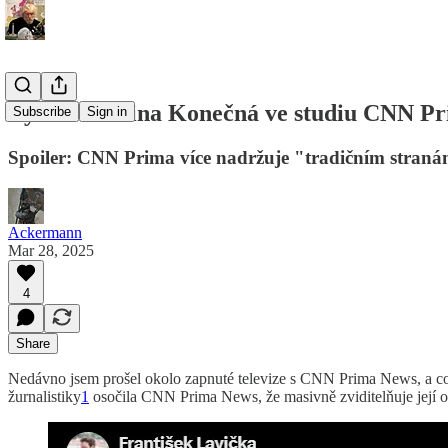
Bydlí Kateřina Konečná ve studiu CNN Pri
Subscribe
Sign in
Spoiler: CNN Prima více nadržuje "tradičním stran
Ackermann
Mar 28, 2025
4
Share
Nedávno jsem prošel okolo zapnuté televize s CNN Prima News, a 
žurnalistiky
1
osočila CNN Prima News, že masivně zviditelňuje její 