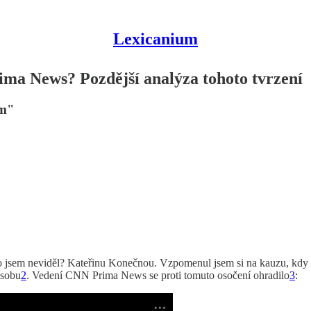
Lexicanium
ma News? Pozdější analýza tohoto tvrzení
ám"
co jsem neviděl? Kateřinu Konečnou. Vzpomenul jsem si na kauzu, k
osobu
2
. Vedení CNN Prima News se proti tomuto osočení ohradilo
3
: