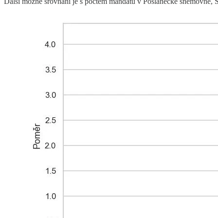
Další možné srovnání je s počtem mandátů v Poslanecké sněmovně, 