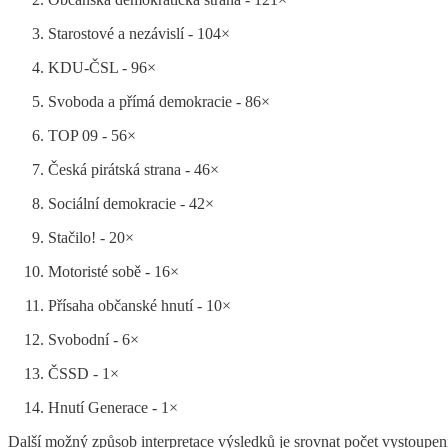
Starostové a nezávislí - 104×
KDU-ČSL - 96×
Svoboda a přímá demokracie - 86×
TOP 09 - 56×
Česká pirátská strana - 46×
Sociální demokracie - 42×
Stačilo! - 20×
Motoristé sobě - 16×
Přísaha občanské hnutí - 10×
Svobodní - 6×
ČSSD - 1×
Hnutí Generace - 1×
Další možný způsob interpretace výsledků je srovnat počet vystoupe