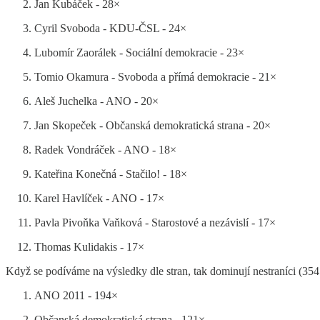
Jan Kubáček - 28×
Cyril Svoboda - KDU-ČSL - 24×
Lubomír Zaorálek - Sociální demokracie - 23×
Tomio Okamura - Svoboda a přímá demokracie - 21×
Aleš Juchelka - ANO - 20×
Jan Skopeček - Občanská demokratická strana - 20×
Radek Vondráček - ANO - 18×
Kateřina Konečná - Stačilo! - 18×
Karel Havlíček - ANO - 17×
Pavla Pivoňka Vaňková - Starostové a nezávislí - 17×
Thomas Kulidakis - 17×
Když se podíváme na výsledky dle stran, tak dominují nestraníci (354×
ANO 2011 - 194×
Občanská demokratická strana - 121×